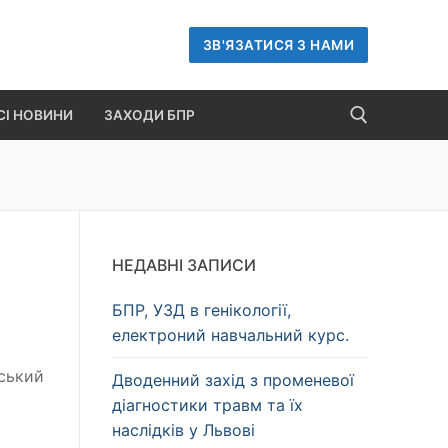
ЗВ'ЯЗАТИСЯ З НАМИ
СІ НОВИНИ
ЗАХОДИ БПР
Пошук:
НЕДАВНІ ЗАПИСИ
БПР, УЗД в генікології,
електроний навчальний курс.
вський
Дводенний захід з променевої
діагностики травм та їх
наслідків у Львові