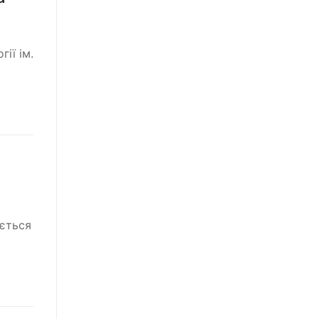
ії ім.
юється