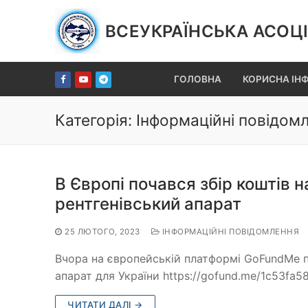
Перейти
до
ВСЕУКРАЇНСЬКА АСОЦІ
вмісту
ГОЛОВНА
КОРИСНА ІН
Категорія:
Інформаційні повідом
В Європі почався збір коштів 
рентгенівський апарат
25 ЛЮТОГО, 2023
ІНФОРМАЦІЙНІ ПОВІДОМЛЕННЯ
Вчора на європейській платформі GoFundMe п
апарат для України https://gofund.me/1c53fa5
ЧИТАТИ ДАЛІ →