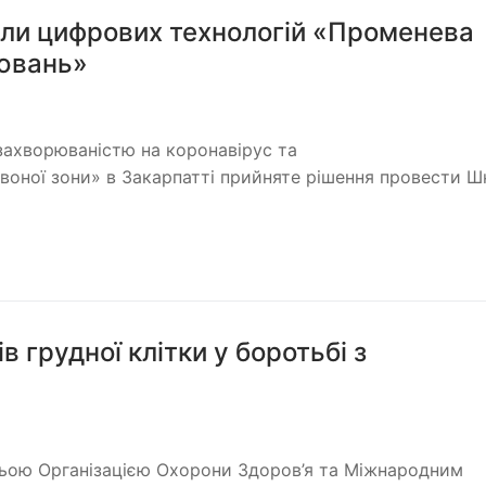
оли цифрових технологій «Променева
рювань»
 захворюваністю на коронавірус та
воної зони» в Закарпатті прийняте рішення провести Ш
в грудної клітки у боротьбі з
тньою Організацією Охорони Здоров’я та Міжнародним