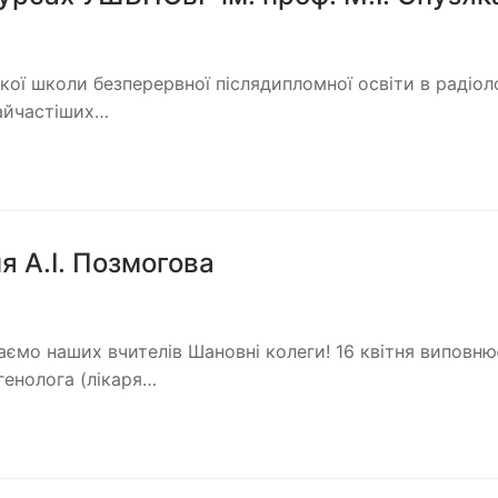
ої школи безперервної післядипломної освіти в радіолог
найчастіших…
я А.І. Позмогова
ятаємо наших вчителів Шановні колеги! 16 квітня виповн
генолога (лікаря…