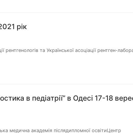
2021 рік
ї рентгенологів та Української асоціації рентген-лабор
стика в педіатрії” в Одесі 17-18 вер
ська медична академія післядипломної освітиЦентр