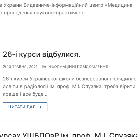
гів України Видавниче-інформаційний центр «Медицина
 проведення науково-практичної…
26-і курси відбулися.
10 ТРАВНЯ, 2021
ІНФОРМАЦІЙНІ ПОВІДОМЛЕННЯ
26-і курси Української школи безперервної післядипл
освіти в радіології ім. проф. М.І. Спузяка: треба вірити
краще і все буде…
ЧИТАТИ ДАЛІ →
урсах УШБПОвР ім. проф. М.І. Спузяк