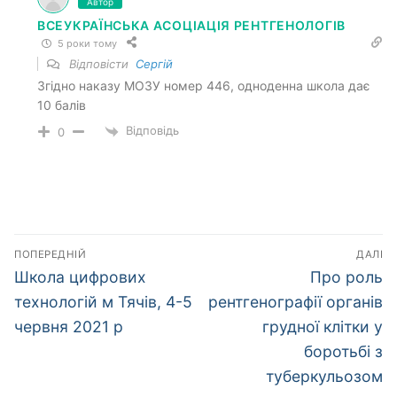
Автор
ВСЕУКРАЇНСЬКА АСОЦІАЦІЯ РЕНТГЕНОЛОГІВ
5 роки тому
Відповісти
Сергій
Згідно наказу МОЗУ номер 446, одноденна школа дає
10 балів
Відповідь
0
Навігація
ПОПЕРЕДНІЙ
ДАЛІ
записів
Попередній
Наступний
Школа цифрових
Про роль
запис:
запис:
технологій м Тячів, 4-5
рентгенографії органів
червня 2021 р
грудної клітки у
боротьбі з
туберкульозом