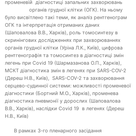
променевій діагностиці запальних захворювань
органів грудної клітки (ОГК). На ньому
було висвітлено такі теми, як аналіз рентгенограм
ОГК та інтерпретація отриманих даних
(Шаповалова В.В., Харків), роль томосинтезу в
скринінгових дослідженнях при захворюваннях
органів грудної клітки (Уріна Л.К., Київ), цифрова
рентгенографія та томосинтез в діагностиці змін
легень при Covid 19 (Шармазанова О.П., Харків),
МСКТ діагностика змін в легенях при SARS-COV-2
(Дереш Н.В., Київ), SARS-COV-2 та захворювання
серцево-судинної системи: можливості променевої
діагностики (Бортний М.О., Харків), променева
діагностика пневмонії у дорослих (Шаповалова
В.В., Харків), наслідки Covid 19 в легенях (Дереш
Н.В., Київ)
В рамках 3-го пленарного засідання