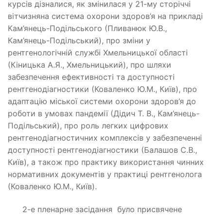
курсів дізналися, як змінилася у 21-му сторіччі
вітчизняна система охорони здоров’я на прикладі
Кам’янець-Подільського (Пливанюк Ю.В.,
Кам’янець-Подільський), про зміни у
рентгенологічній службі Хмельницької області
(Кіницька А.Я., Хмельницький), про шляхи
забезпечення ефективності та доступності
рентгенодіагностики (Коваленко Ю.М., Київ), про
адаптацію міської системи охорони здоров’я до
роботи в умовах пандемії (Дідич Т. В., Кам’янець-
Подільський), про роль легких цифрових
рентгенодіагностичних комплексів у забезпеченні
доступності рентгенодіагностики (Балашов С.В.,
Київ), а також про практику використання чинних
нормативних документів у практиці рентгенолога
(Коваленко Ю.М., Київ).
2-е пленарне засідання було присвячене