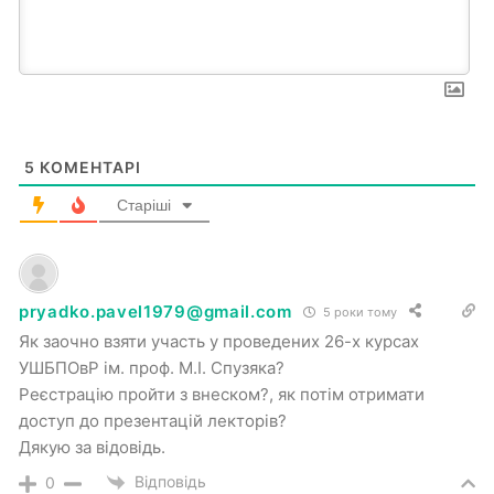
5
КОМЕНТАРІ
Старіші
pryadko.pavel1979@gmail.com
5 роки тому
Як заочно взяти участь у проведених 26-х курсах
УШБПОвР ім. проф. М.І. Спузяка?
Реєстрацію пройти з внеском?, як потім отримати
доступ до презентацій лекторів?
Дякую за відовідь.
Відповідь
0