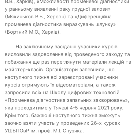
В.В., Харків),
«
Можливості променевої діагностики
у ранньому виявленні раку грудної залози»
(Мякиньков В.Б., Херсон) та «Диференційна
променева діагностика виразкувань шлунку»
(Бортний М.О., Харків).
На заключному засіданні учасники курсів
висловили задоволення від проведеного заходу та
побажання ще раз переглянути матеріали лекцій та
майстер-класів. Організатори запевнили, що
наступного тижня всі зареєстровані учасники
курсів отримують їх відеоматеріали, а також
запросили всіх на Школу цифрових технологій
«Променева діагностика запальних захворювань»,
яка проходитиме у Тячеві 4-5 червня 2021 року.
Крім того, бажаючі наступного тижня зможуть
заочно взяти участь у проведених 26-х курсах
УШБПОвР ім. проф. М.І. Спузяка.