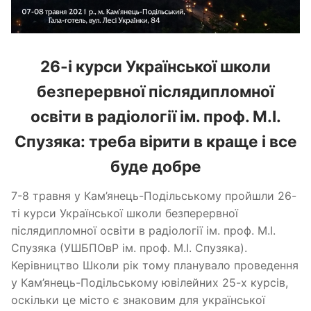
26-і курси Української школи
безперервної післядипломної
освіти в радіології ім. проф. М.І.
Спузяка: треба вірити в краще і все
буде добре
7-8 травня у Кам’янець-Подільському пройшли 26-
ті курси Української школи безперервної
післядипломної освіти в радіології ім. проф. М.І.
Спузяка (УШБПОвР ім. проф. М.І. Спузяка).
Керівництво Школи рік тому планувало проведення
у Кам’янець-Подільському ювілейних 25-х курсів,
оскільки це місто є знаковим для української