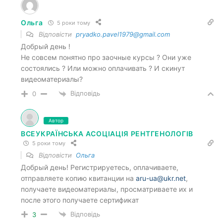
Ольга
5 роки тому
Відповісти
pryadko.pavel1979@gmail.com
Добрый день !
Не совсем понятно про заочные курсы ? Они уже
состоялись ? Или можно оплачивать ? И скинут
видеоматериалы?
Відповідь
0
Автор
ВСЕУКРАЇНСЬКА АСОЦІАЦІЯ РЕНТГЕНОЛОГІВ
5 роки тому
Відповісти
Ольга
Добрый день! Регистрируетесь, оплачиваете,
отправляете копию квитанции на
aru-ua@ukr.net
,
получаете видеоматериалы, просматриваете их и
после этого получаете сертификат
Відповідь
3