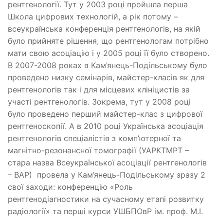
рентгенології. Тут у 2003 році пройшла перша
Школа цифрових технологій, а рік потому –
всеукраїнська конференція рентгенологів, на якій
було прийняте рішення, що рентгенологам потрібно
мати свою асоціацію і у 2005 році її було створено.
В 2007-2008 роках в Кам’янець-Подільському було
проведено низку семінарів, майстер-класів як для
рентгенологів так і для місцевих клініцистів за
участі рентгенологів. Зокрема, тут у 2008 році
було проведено перший майстер-клас з цифрової
рентгеноскопії. А в 2010 році Українська асоціація
рентгенологів спеціалістів з комп’ютерної та
магнітно-резонансної томографії (УАРКТМРТ –
стара назва Всеукраїнської асоціації рентгенологів
– ВАР) провела у Кам’янець-Подільському зразу 2
свої заходи: конференцію «Роль
рентгенодіагностики на сучасному етапі розвитку
радіології» та перші курси УШБПОвР ім. проф. М.І.