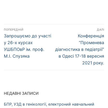
Навігація
ПОПЕРЕДНІЙ
ДАЛІ
записів
Попередній
Наступний
Запрошуємо до участі
Конференція
запис:
запис:
у 26-х курсах
“Променева
УШБПОвР ім. проф.
діагностика в педіатрії”
М.І. Спузяка
в Одесі 17-18 вересня
2021 року.
НЕДАВНІ ЗАПИСИ
БПР, УЗД в генікології, електроний навчальний