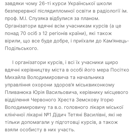
завдяки чому 26-ті курси Української школи
безперервної післядипломної освіти в радіології ім.
проф. М.І. Спузяка відбулися за планом.
Організатори вдячні всім учасникам курсів (а це
понад 70 осіб з 12 регіонів країни), які також
вірили, що все буде добре, і приїхали до Кам’янець-
Подільського.
І організатори курсів, і всі їх учасники щиро
вдячні керівництву міста в особі його мера Посітко
Михайла Володимировича та начальника
управління охорони здоров’я міськвиконкому
Пливанюка Юрія Васильовича, керівнику місцевого
відділення Червоного Хреста Земскову Ігорю
Володимировичу та в.о. головного лікаря міської
клінічної лікарні №1 Дідич Тетяні Василівні, які не
тільки допомагали у підготовці курсів, а також
взяли особисту в них участь.