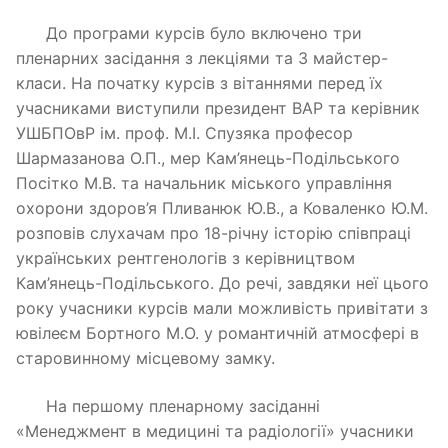
До програми курсів було включено три
пленарних засідання з лекціями та 3 майстер-
класи. На початку курсів з вітаннями перед їх
учасниками виступили президент ВАР та керівник
УШБПОвР ім. проф. М.І. Спузяка професор
Шармазанова О.П., мер Кам’янець-Подільського
Посітко М.В. та начальник міського управління
охорони здоров’я Пливанюк Ю.В., а Коваленко Ю.М.
розповів слухачам про 18-річну історію співпраці
українських рентгенологів з керівництвом
Кам’янець-Подільського. До речі, завдяки неї цього
року учасники курсів мали можливість привітати з
ювілеєм Бортного М.О. у романтичній атмосфері в
старовинному місцевому замку.
На першому пленарному засіданні
«Менеджмент в медицині та радіології» учасники