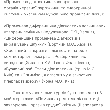
«Променева діагностика захворювань
органів черевної порожнини та ендокринної
системи» учасникам курсів було прочитано лекції:
«Променева диференційна діагностика вогнищевих
утворень печінки» (Федуленкова Ю.Я., Харків),
«Диференційна променева діагностика
виразкувань шлунку» (Бортний М.О., Харків),
«Хронічний панкреатит: діагностична роль
комп’ютерної томографії. Розбір клінічних
випадків» (Жиленко К.А., Івано-Франківськ),
«Вузловий зоб. Етапи діагностики» (Уріна М.О.,
Київ) та «Оптимізація алгоритму діагностики
гіперпаратиреозу» (Уріна М.О., Київ).
Також з учасниками курсів було проведено 3
майстер-класи: «Помилкив рентгенодіагностиці
захворювань органів грудної клітки» (Шаповалова