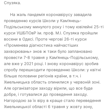
Спузяка.
На жаль пандемія коронавірусу завадила
проведенню курсів Школи у Кам’янець-
Подільському минулого року і тому ювілейні 25-ті
курси УШБПОвР ім. проф. М.І. Спузяка пройшли
восени в Одесі. Проте чергові 26-ті курси
«Променева діагностика найчастіших
захворювань» знов ж таки було заплановано
провести 7-8 травня у Кам’янець-Подільському,
але вже у 2021 році. І знову коронавірус зробив
спробу перешкодити проведенню Школи: у квітні
більше половини регіонів країни, в т.ч. і
Хмельницька область опинилися у червоній зоні.
Але організатори заходу вірили, що все буде
добре, і готувалися до проведення заходу.
Нагородою за їх віру в краще стало переведення
Хмельницької області 6 травня у жовту зону,