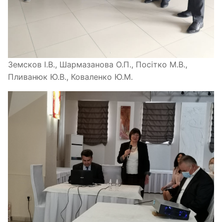
Земсков І.В., Шармазанова О.П., Посітко М.В.,
Пливанюк Ю.В., Коваленко Ю.М.