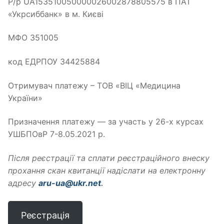
Р/р UA153510050000026002878805575 в ПАТ
«Укрсиббанк» в м. Києві
МФО 351005
код ЕДРПОУ 34425884
Отримувач платежу – ТОВ «ВІЦ «Медицина
України»
Призначення платежу — за участь у 26-х курсах
УШБПОвР 7-8.05.2021 р.
Після реєстрації та сплати реєстраційного внеску
прохання скан квитанції надіслати на електронну
адресу
aru-ua@ukr.net
.
Реєстрація