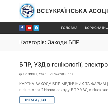
Перейти
до
ВСЕУКРАЇНСЬКА АСОЦІ
вмісту
ГОЛОВНА
КОРИСНА ІН
Категорія:
Заходи БПР
БПР, УЗД в генікології, електр
4 СЕРПНЯ, 2026
ЗАХОДИ БПР
КАРТКА ЗАХОДУ БПР МЕДИЧНИХ ТА ФАРМАЦЕВ
в гінекології Назва заходу БПР УЗД в гінекол
ЧИТАТИ ДАЛІ →