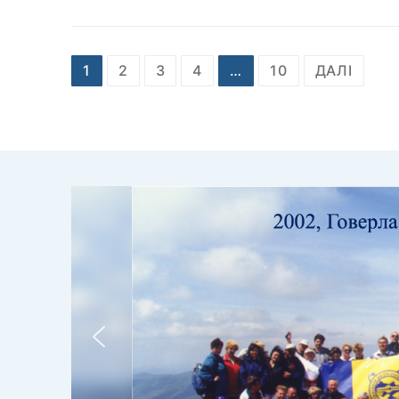
Пагінація
1
2
3
4
…
10
ДАЛІ
записів