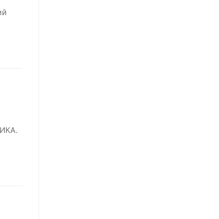
ий
ИКА.