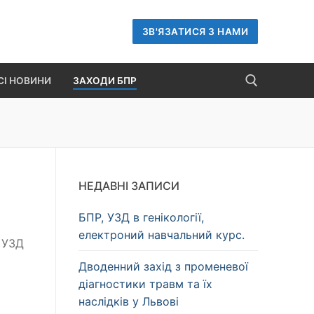
ЗВ'ЯЗАТИСЯ З НАМИ
СІ НОВИНИ
ЗАХОДИ БПР
Пошук:
НЕДАВНІ ЗАПИСИ
БПР, УЗД в генікології,
електроний навчальний курс.
 УЗД
Дводенний захід з променевої
діагностики травм та їх
наслідків у Львові