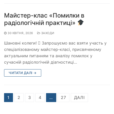
Майстер-клас «Помилки в
радіологічній практиці»
30 КВІТНЯ, 2026
ЗАХОДИ
Шановні колеги!  Запрошуємо вас взяти участь у
спеціалізованому майстер-класі, присвяченому
актуальним питанням та аналізу помилок у
сучасній радіологічній діагностиці…
ЧИТАТИ ДАЛІ →
Пагінація
1
2
3
4
…
27
ДАЛІ
записів