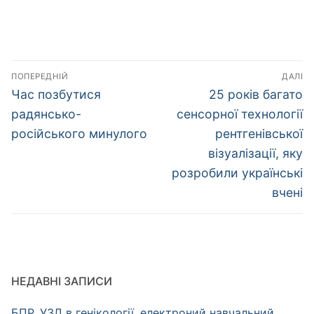
Навігація
ПОПЕРЕДНІЙ
ДАЛІ
записів
Попередній
Наступний
Час позбутися
25 років багато
запис:
запис:
радянсько-
сенсорної технології
російського минулого
рентгенівської
візуалізації, яку
розробили українські
вчені
НЕДАВНІ ЗАПИСИ
БПР, УЗД в генікології, електроний навчальний