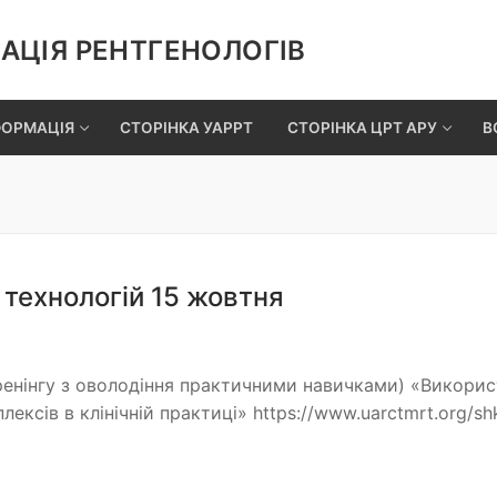
АЦІЯ РЕНТГЕНОЛОГІВ
ФОРМАЦІЯ
СТОРІНКА УАРРТ
СТОРІНКА ЦРТ АРУ
В
 технологій 15 жовтня
ренінгу з оволодіння практичними навичками) «Викори
ксів в клінічній практиці» https://www.uarctmrt.org/sh