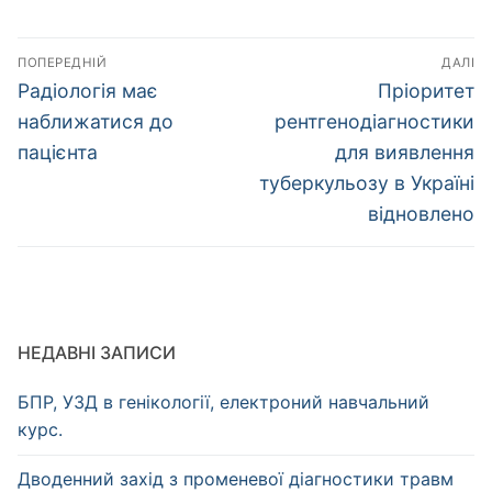
Навігація
ПОПЕРЕДНІЙ
ДАЛІ
записів
Попередній
Наступний
Радіологія має
Пріоритет
запис:
запис:
наближатися до
рентгенодіагностики
пацієнта
для виявлення
туберкульозу в Україні
відновлено
НЕДАВНІ ЗАПИСИ
БПР, УЗД в генікології, електроний навчальний
курс.
Дводенний захід з променевої діагностики травм