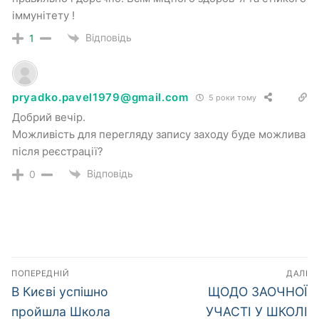
іммунітету !
Відповідь
1
pryadko.pavel1979@gmail.com
5 роки тому
Добрий вечір.
Можливість для перегляду запису заходу буде можлива
після реєстрації?
Відповідь
0
Навігація
ПОПЕРЕДНІЙ
ДАЛІ
записів
Попередній
Наступний
В Києві успішно
ЩОДО ЗАОЧНОЇ
запис:
запис:
пройшла Школа
УЧАСТІ У ШКОЛІ