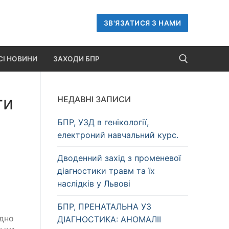
ЗВ'ЯЗАТИСЯ З НАМИ
СІ НОВИНИ
ЗАХОДИ БПР
ти
НЕДАВНІ ЗАПИСИ
Пошук:
БПР, УЗД в генікології,
електроний навчальний курс.
Дводенний захід з променевої
діагностики травм та їх
наслідків у Львові
БПР, ПРЕНАТАЛЬНА УЗ
ідно
ДІАГНОСТИКА: АНОМАЛІІ