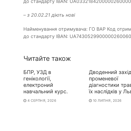
до стандарту IBAN: UA0332184200000260000
– з 20.02.21 діють нові
Найменування отримувача: ГО ВАР Код отрим
до стандарту IBAN: UA7430529900000260060
Читайте також
БПР, УЗД в
Дводенний захід
генікології,
променевої
електроний
діагностики тра
навчальний курс.
їх наслідків у Ль
4 СЕРПНЯ, 2026
10 ЛИПНЯ, 2026