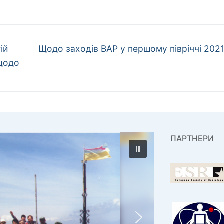
Наступний
ій
Щодо заходів ВАР у першому півріччі 202
запис:
 щодо
ПАРТНЕРИ