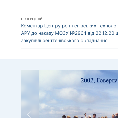
Навігація
ПОПЕРЕДНІЙ
Попередній
записів
Коментар Центру рентгенівських технолог
запис:
АРУ до наказу МОЗУ №2964 від 22.12.20
закупівлі рентгенівського обладнання