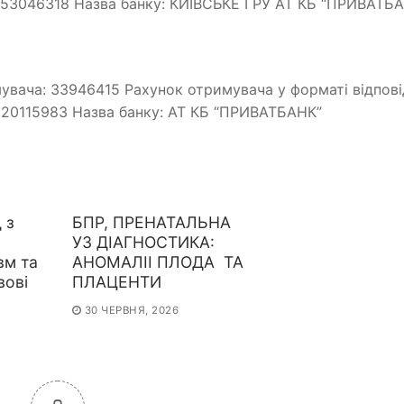
53046318 Назва банку: КИЇВСЬКЕ ГРУ АТ КБ “ПРИВАТБ
увача: 33946415 Рахунок отримувача у форматі відпов
20115983 Назва банку: АТ КБ “ПРИВАТБАНК”
 з
БПР, ПРЕНАТАЛЬНА
УЗ ДІАГНОСТИКА:
вм та
АНОМАЛІІ ПЛОДА ТА
вові
ПЛАЦЕНТИ
30 ЧЕРВНЯ, 2026