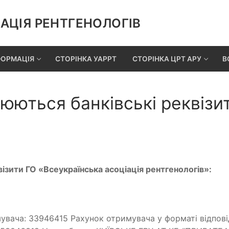
АЦІЯ РЕНТГЕНОЛОГІВ
ФОРМАЦІЯ
СТОРІНКА УАРРТ
СТОРІНКА ЦРТ АРУ
В
нюються банківські реквізи
ізити ГО «Всеукраїнська асоціація рентгенологів»:
увача: 33946415 Рахунок отримувача у форматі відпов