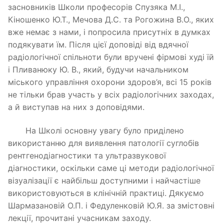
засновників Школи професорів Спузяка М.І.,
Кіношенко Ю.Т., Мечова Д.С. та Рогожина В.О., яких
вже немає з нами, і попросила присутніх в думках
подякувати їм. Після цієї доповіді від вдячної
радіологічної спільноти були вручені фірмові худі їй
і Пливанюку Ю. В., який, будучи начальником
міського управління охорони здоров’я, всі 15 років
не тільки брав участь у всіх радіологічних заходах,
а й виступав на них з доповідями.
На Школі основну увагу було приділено
використанню для виявлення патології суглобів
рентгенодіагностики та ультразвукової
діагностики, оскільки саме ці методи радіологічної
візуалізації є найбільш доступними і найчастіше
використовуються в клінічній практиці. Дякуємо
Шармазановій О.П. і Федуленковій Ю.Я. за змістовні
лекції, прочитані учасникам заходу.