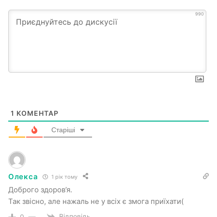
990
1
КОМЕНТАР
Старіші
Олекса
1 рік тому
Доброго здоров’я.
Так звісно, але нажаль не у всіх є змога приїхати(
Відповідь
0