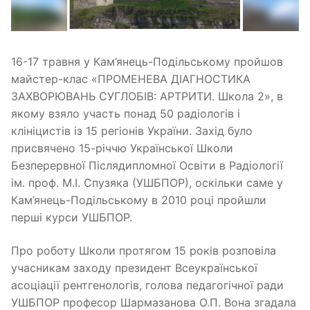
16-17 травня у Кам’янець-Подільському пройшов
майстер-клас «ПРОМЕНЕВА ДІАГНОСТИКА
ЗАХВОРЮВАНЬ СУГЛОБІВ: АРТРИТИ. Школа 2», в
якому взяло участь понад 50 радіологів і
клініцистів із 15 регіонів України. Захід було
присвячено 15-річчю Української Школи
Безперервної Післядипломної Освіти в Радіології
ім. проф. М.І. Спузяка (УШБПОР), оскільки саме у
Кам’янець-Подільському в 2010 році пройшли
перші курси УШБПОР.
Про роботу Школи протягом 15 років розповіла
учасникам заходу президент Всеукраїнської
асоціації рентгенологів, голова педагогічної ради
УШБПОР професор Шармазанова О.П. Вона згадала