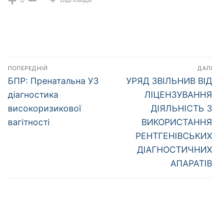
Навігація
ПОПЕРЕДНІЙ
ДАЛІ
записів
Попередній
Наступний
БПР: Пренатальна УЗ
УРЯД ЗВІЛЬНИВ ВІД
запис:
запис:
діагностика
ЛІЦЕНЗУВАННЯ
високоризикової
ДІЯЛЬНІСТЬ З
вагітності
ВИКОРИСТАННЯ
РЕНТГЕНІВСЬКИХ
ДІАГНОСТИЧНИХ
АПАРАТІВ