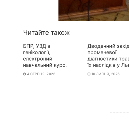
Читайте також
БПР, УЗД в
Дводенний захід
генікології,
променевої
електроний
діагностики тра
навчальний курс.
їх наслідків у Ль
4 СЕРПНЯ, 2026
10 ЛИПНЯ, 2026