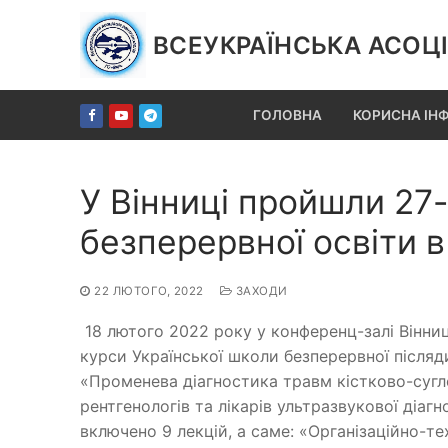
Перейти
до
ВСЕУКРАЇНСЬКА АСОЦІ
вмісту
ГОЛОВНА
КОРИСНА ІН
У Вінниці пройшли 27-
безперервної освіти в 
22 ЛЮТОГО, 2022
ЗАХОДИ
18 лютого 2022 року у конференц-залі Вінницьк
курси Української школи безперервної післяди
«Променева діагностика травм кістково-сугл
рентгенологів та лікарів ультразвукової діагн
включено 9 лекцій, а саме: «Організаці