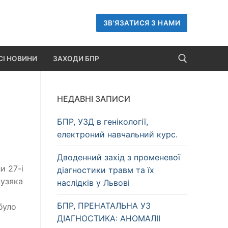
ЗВ'ЯЗАТИСЯ З НАМИ
СІ НОВИНИ
ЗАХОДИ БПР
НЕДАВНІ ЗАПИСИ
Пошук:
БПР, УЗД в генікології,
електроний навчальний курс.
Дводенний захід з променевої
и 27-і
діагностики травм та їх
пузяка
наслідків у Львові
БПР, ПРЕНАТАЛЬНА УЗ
було
ДІАГНОСТИКА: АНОМАЛІІ
вм на