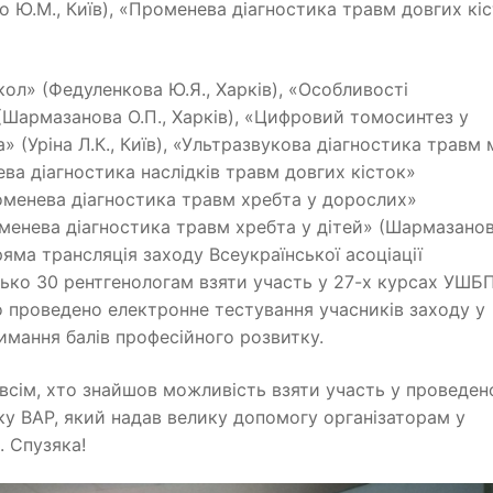
 Ю.М., Київ), «Променева діагностика травм довгих кіс
рків),
кол» (Федуленкова Ю.Я., Харків), «Особливості
(Шармазанова О.П., Харків), «Цифровий томосинтез у
(Уріна Л.К., Київ), «Ультразвукова діагностика травм 
ева діагностика наслідків травм довгих кісток»
Променева діагностика травм хребта у дорослих»
роменева діагностика травм хребта у дітей» (Шармазано
ряма трансляція заходу Всеукраїнської асоціації
зько 30 рентгенологам взяти участь у 27-х курсах УШБ
о проведено електронне тестування учасників заходу у
имання балів професійного розвитку.
ім, хто знайшов можливість взяти участь у проведен
ку ВАР, який надав велику допомогу організаторам у
. Спузяка!