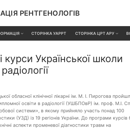
АЦІЯ РЕНТГЕНОЛОГІВ
ФОРМАЦІЯ
СТОРІНКА УАРРТ
СТОРІНКА ЦРТ АРУ
В
і курси Української школи
радіології
ої обласної клінічної лікарні ім. М. І. Пирогова пройшл
пломної освіти в радіології (УШБПОвР) ім. проф. М.І. С
обової системи», в якому прийняло участь понад 100
остики (УЗД) із 19 регіонів України. До програми курсів 
йно-технічні аспекти променевої діагностики тра