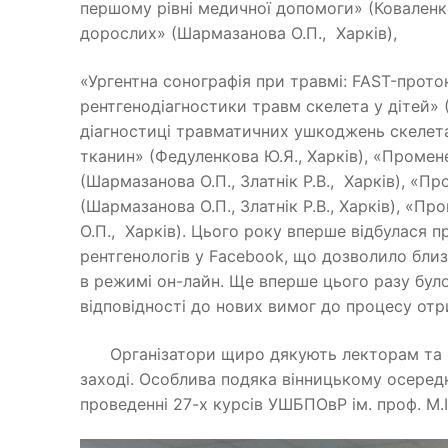
першому рівні медичної допомоги» (Коваленко
дорослих» (Шармазанова О.П., Ха
«Ургентна сонографія при травмі: FAST-прото
рентгенодіагностики травм скелета у дітей» 
діагностиці травматичних ушкоджень скелета» 
тканин» (Федуленкова Ю.Я., Харків), «Промен
(Шармазанова О.П., Златнік Р.В., Харків), «
(Шармазанова О.П., Златнік Р.В., Харків), «П
О.П., Харків). Цього року вперше відбулася п
рентгенологів у Facebook, що дозволило бли
в режимі он-лайн. Ще вперше цього разу бул
відповідності до нових вимог до процесу отр
Організатори щиро дякують лекторам та вс
заході. Особлива подяка вінницькому осеред
проведенні 27-х курсів УШБПОвР ім. проф. М.І