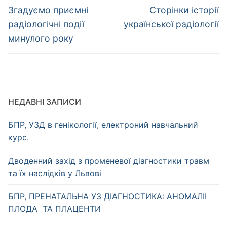
записів
Попередній
Наступний
Згадуємо приємні
Сторінки історії
запис:
запис:
радіологічні події
української радіології
минулого року
НЕДАВНІ ЗАПИСИ
БПР, УЗД в генікології, електроний навчальний
курс.
Дводенний захід з променевої діагностики травм
та їх наслідків у Львові
БПР, ПРЕНАТАЛЬНА УЗ ДІАГНОСТИКА: АНОМАЛІІ
ПЛОДА ТА ПЛАЦЕНТИ