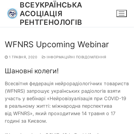
Перейти
ВСЕУКРАЇНСЬКА
до
АСОЦІАЦІЯ
вмісту
РЕНТГЕНОЛОГІВ
WFNRS Upcoming Webinar
1 ТРАВНЯ, 2020
ІНФОРМАЦІЙНІ ПОВІДОМЛЕННЯ
Шановні колеги!
Всесвітня федерація нейрорадіологічних товариств
(WFNRS) запрошує українських радіологів взяти
участь у вебінарі «Нейровізуалізація при COVID-19
в реальному житті: міжнародна перспектива
від WFNRS», який проходитиме 14 травня о 17
годині за Києвом.