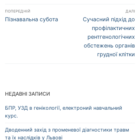
Навігація
ПОПЕРЕДНІЙ
ДАЛІ
записів
Попередній
Наступний
Пізнавальна субота
Сучасний підхід до
запис:
запис:
профілактичних
рентгенологічних
обстежень органів
грудної клітки
НЕДАВНІ ЗАПИСИ
БПР, УЗД в генікології, електроний навчальний
курс.
Дводенний захід з променевої діагностики травм
та їх наслідків у Львові