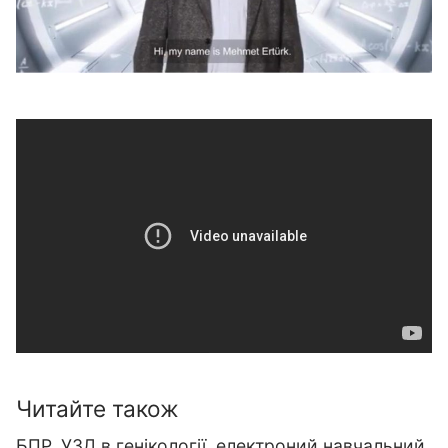
Читайте також
БПР, УЗД в генікології, електроний навчальний