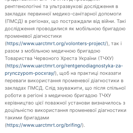
рентгенологічні та ультразвукові дослідження в
закладах первинної медико-санітарної допомоги
(ПМСД) в регіонах, що постраждали від війни. Такі
дослідження проводилися як мобільною бригадою
променевої діагностики
(
https://www.uarctmrt.org/volonters-project/
), так і
разом з мобільною медичною бригадою
Товариства Червоного Хреста України (ТЧХУ)
(
https://www.uarctmrt.org/rentgenodiagnostyka-za-
prynczypom-pocxray/
), щоб на практиці показати
переваги використання променевої діагностики в
закладах ПМСД. Слід зауважити, що після спільної
роботи в регіоні з медичною бригадою ТЧХУ
керівництво цієї поважної установи визначилось з
доцільністю використання променевої діагностики
такими бригадами
(
https://www.uarctmrt.org/brifing/
).