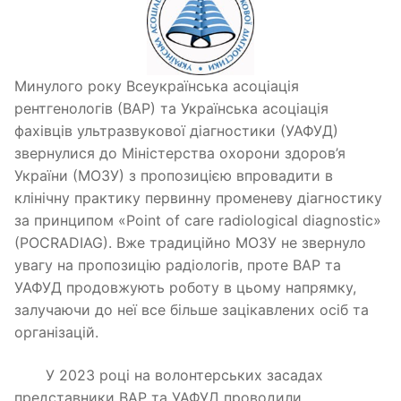
Минулого року Всеукраїнська асоціація
рентгенологів (ВАР) та Українська асоціація
фахівців ультразвукової діагностики (УАФУД)
звернулися до Міністерства охорони здоров’я
України (МОЗУ) з пропозицією впровадити в
клінічну практику первинну променеву діагностику
за принципом «Point of care radiological diagnostic»
(POCRADIAG). Вже традиційно МОЗУ не звернуло
увагу на пропозицію радіологів, проте ВАР та
УАФУД продовжують роботу в цьому напрямку,
залучаючи до неї все більше зацікавлених осіб та
організацій.
У 2023 році на волонтерських засадах
представники ВАР та УАФУД проводили