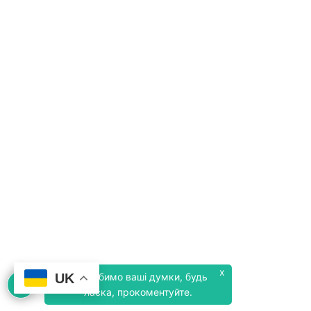
x
UK
Ми любимо ваші думки, будь
ласка, прокоментуйте.