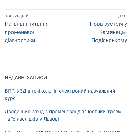
Навігація
ПОПЕРЕДНІЙ
ДАЛІ
записів
Попередній
Наступний
Нагальні питання
Нова зустріч у
запис:
запис:
променевої
Кам’янець-
діагностики
Подільському
НЕДАВНІ ЗАПИСИ
БПР, УЗД в генікології, електроний навчальний
курс.
Дводенний захід з променевої діагностики травм
та їх наслідків у Львові