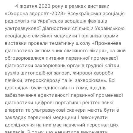
4 жовтня 2023 року в рамках виставки
«Охорона здоров’я-2023» Всеукраїнська асоціація
радіологів та Українська асоціація фахівців
ультразвукової діагностики спільно з Українською
асоціацією сімейної медицини і організаторами
виставки провели тематичну школу «Променева
діагностика як помічник сімейного лікаря», на якій
обговорювалися питання первинної променевої
діагностики захворювань органів грудної клітки,
вузлів щитоподібної залози, жирової хвороби
печінки, атеросклерозу та ін. захворювань. Всі
доповідачі були одностайні в тому, що для
забезпечення ефективності первинної променевої
діагностики цифрові портативні рентгенівські
апарати та ультразвукові сканери мають бути в
закладах первинної медицини і виконувати
дослідження на них має навчений персонал цих
закладів. В тому, що навчитися виконувати