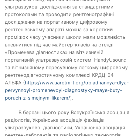
ультразвукові дослідження за стандартними
протоколами та проводити рентгенографічні
дослідження на портативному цифровому
рентгенівському апараті можна за короткий
проміжок часу учасники школи мали можливість
впевнитися під час майстер-класів на стенді
«Променева діагностика» на вітчизняній
портативній ультразвуковій системі HandyUsound
та вітчизняному пересувному легкому цифровому
рентгенодіагностичному комплексі КРДЦ-04-
АЛЬФА (
https://www.uarctmrt.org/obladnannya-dlya-
pervynnoyi-promenevoyi-diagnostyky-maye-buty-
poruch-z-simejnym-likarem/
).
В березні цього року Всеукраїнська асоціація
радіологів, Українська асоціація фахівців
ультразвукової діагностики, Українська асоціація
рентген-лаборантів та радіологічних технологів