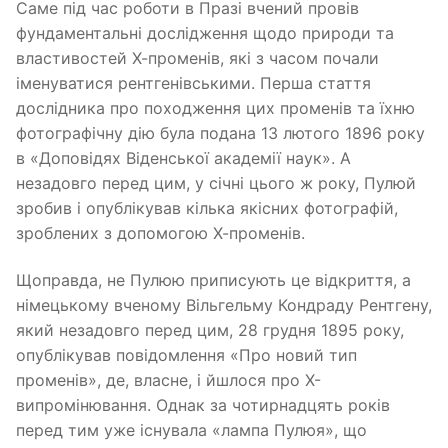
Саме під час роботи в Празі вчений провів
фундаментальні дослідження щодо природи та
властивостей Х-променів, які з часом почали
іменуватися рентгенівськими. Перша стаття
дослідника про походження цих променів та їхню
фотографічну дію була подана 13 лютого 1896 року
в «Доповідях Віденської академії наук». А
незадовго перед цим, у січні цього ж року, Пулюй
зробив і опублікував кілька якісних фотографій,
зроблених з допомогою Х-променів.
Щоправда, не Пулюю приписують це відкриття, а
німецькому вченому Вільгельму Кондраду Рентгену,
який незадовго перед цим, 28 грудня 1895 року,
опублікував повідомлення «Про новий тип
променів», де, власне, і йшлося про Х-
випромінювання. Однак за чотирнадцять років
перед тим уже існувала «лампа Пулюя», що