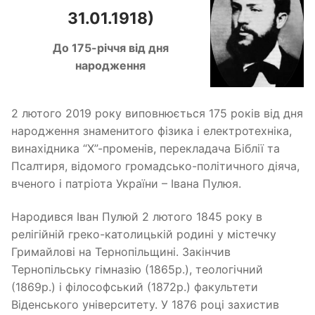
31.01.1918)
До 175-річчя від дня
народження
2 лютого 2019 року виповнюється 175 років від дня
народження знаменитого фізика і електротехніка,
винахідника “X”-променiв, перекладача Біблії та
Псалтиря, відомого громадсько-політичного діяча,
вченого і патріота України – Івана Пулюя.
Народився Іван Пулюй 2 лютого 1845 року в
релігійній греко-католицькій родині у містечку
Гримайлові на Тернопільщині. Закінчив
Тернопільську гімназію (1865р.), теологічний
(1869р.) і філософський (1872р.) факультети
Віденського університету. У 1876 році захистив