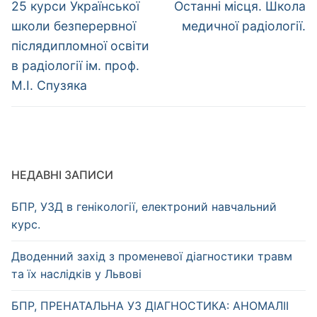
записів
Попередній
Наступний
25 курси Української
Останні місця. Школа
запис:
запис:
школи безперервної
медичної радіології.
післядипломної освіти
в радіології ім. проф.
М.І. Спузяка
НЕДАВНІ ЗАПИСИ
БПР, УЗД в генікології, електроний навчальний
курс.
Дводенний захід з променевої діагностики травм
та їх наслідків у Львові
БПР, ПРЕНАТАЛЬНА УЗ ДІАГНОСТИКА: АНОМАЛІІ