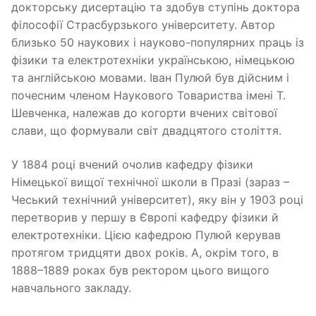
докторську дисертацію та здобув ступінь доктора
філософії Страсбурзького університету. Автор
близько 50 наукових і науково-популярних праць із
фізики та електротехніки українською, німецькою
та англійською мовами. Іван Пулюй був дійсним і
почесним членом Наукового Товариства імені Т.
Шевченка, належав до когорти вчених світової
слави, що формували світ двадцятого століття.
У 1884 році вчений очолив кафедру фізики
Німецької вищої технічної школи в Празі (зараз –
Чеський технічний університет), яку він у 1903 році
перетворив у першу в Європі кафедру фізики й
електротехніки. Цією кафедрою Пулюй керував
протягом тридцяти двох років. А, окрім того, в
1888–1889 роках був ректором цього вищого
навчального закладу.