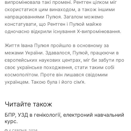
випромінювала такі промені. Рентген цілком міг
скористатися цим винаходом, а також іншими
напрацюваннями Пулюя. Загалом можемо
констатувати, що Рентген і Пулюй майже
одночасно відкрили існування Х-випромінювання.
Життя Івана Пулюя пройшло в основному за
межами України. Здавалося, Пулюй, працюючи в
європейських наукових центрах, міг би забути про
своє українське походження, стати таким собі
космополітом. Проте він лишався свідомим
українцем. Такою була і його сім’я.
Читайте також
БПР, УЗД в генікології, електроний навчальний
курс.
4 СЕРПНЯ, 2026