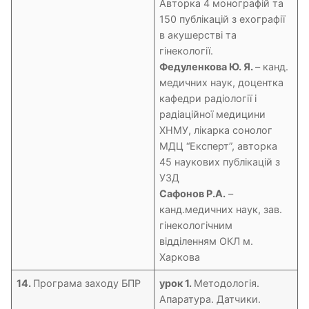
Авторка 4 монографій та
150 публікацій з ехографії
в акушерстві та
гінекології.
Федуленкова Ю. Я.
– канд.
медичних наук, доцентка
кафедри радіології і
радіаційної медицини
ХНМУ, лікарка сонолог
МДЦ “Експерт”, авторка
45 наукових публікацій з
УЗД
Сафонов Р.А.
–
канд.медичних наук, зав.
гінекологічним
відділенням ОКЛ м.
Харкова
14.
Програма заходу БПР
урок 1.
Методологія.
Апаратура. Датчики.