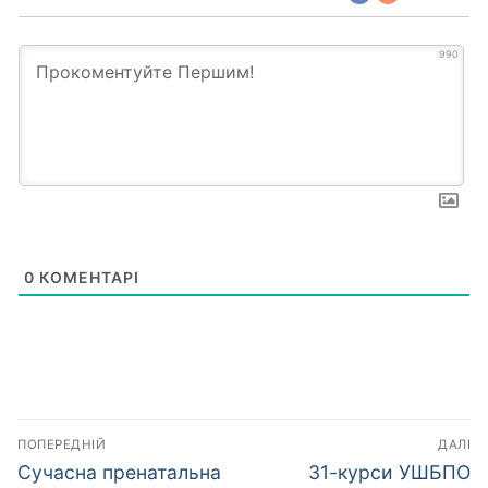
990
0
КОМЕНТАРІ
Навігація
ПОПЕРЕДНІЙ
ДАЛІ
записів
Попередній
Наступний
Сучасна пренатальна
31-курси УШБПО