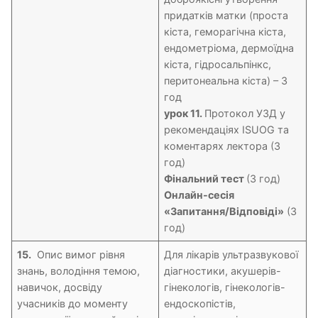
придатків матки (проста
кіста, геморагічна кіста,
ендометріома, дермоїдна
кіста, гідросальпінкс,
перитонеальна кіста) – 3
год
урок 11.
Протокол УЗД у
рекомендаціях ISUOG та
коментарях лектора (3
год)
Фінальний тест
(3 год)
Онлайн-сесія
«Запитання/Відповіді»
(3
год)
15.
Опис вимог рівня
Для лікарів ультразвукової
знань, володіння темою,
діагностики, акушерів-
навичок, досвіду
гінекологів, гінекологів-
учасників до моменту
ендоскопістів,