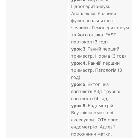
Гідроперитонеум.
Апоплексія. Розриви
функціональних кіст
яєчників. Гемоперитонеум
та його оцінка. FAST
протокол (3 год)
урок 3.
Ранній перший
триместр. Норма (3 год)
урок 4.
Ранній перший
триместр. Патологія (3
год)
урок 5.
Ектопічна
вагітність.УЗД трубної
вагітності (4 год)
урок 6.
Ендометрій.
Внутрішньоматкові
аксесуари. IОTA опис
ендометрію. Адгезії
порожнини матки,