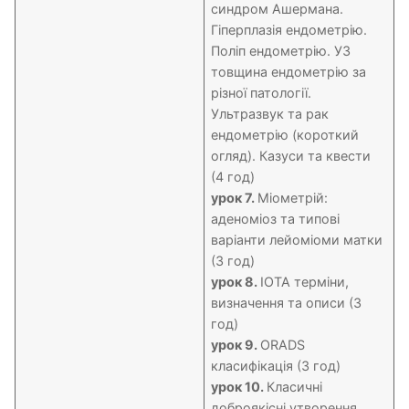
синдром Ашермана.
Гіперплазія ендометрію.
Поліп ендометрію. УЗ
товщина ендометрію за
різної патології.
Ультразвук та рак
ендометрію (короткий
огляд). Казуси та квести
(4 год)
урок 7.
Міометрій:
аденоміоз та типові
варіанти лейоміоми матки
(3 год)
урок 8.
IOTA терміни,
визначення та описи (3
год)
урок 9.
ORADS
класифікація (3 год)
урок 10.
Класичні
доброякісні утворення