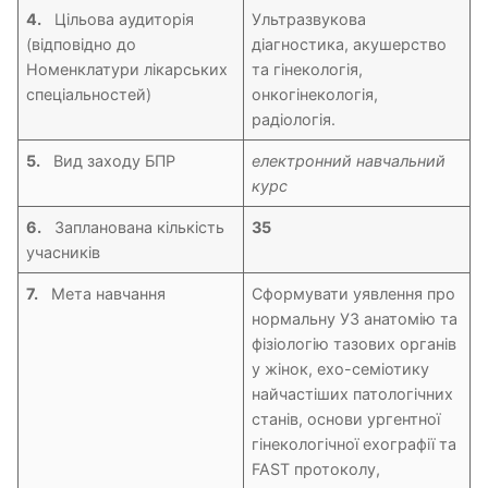
4.
Цільова аудиторія
Ультразвукова
(відповідно до
діагностика, акушерство
Номенклатури лікарських
та гінекологія,
спеціальностей)
онкогінекологія,
радіологія.
5.
Вид заходу БПР
електронний навчальний
курс
6.
Запланована кількість
35
учасників
7.
Мета навчання
Сформувати уявлення про
нормальну УЗ анатомію та
фізіологію тазових органів
у жінок, ехо-семіотику
найчастіших патологічних
станів, основи ургентної
гінекологічної ехографії та
FAST протоколу,