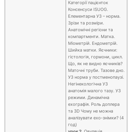
Категорії пацієнток
Консенсуси ISUOG.
Елементарна УЗ – норма.
Зрізи та розміри.
Анатомічні регіони та
компартменти. Матка.
Міометрій. Ендометрій.
Шийка матки. Яєчники:
гістологія, гормони, цикл.
Що, як не видно яєчників?
Маточні труби. Тазове дно.
УЗ норма у постменопаузі.
Негінекологічна УЗ
анатомія малого тазу. УЗ
режими. Динамічна
ехографія. Роль доплера
та 3D Чому не можна
аналізувати ехо-знімки? (4
год)
урок 2.
Овуляція.