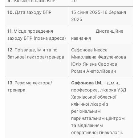
9.
Кількість балів БПР
20
10.
Дата заходу БПР
15 січня 2025-16 березня
2025
11.
Місце проведення
Дистанційне
заходу БПР (повна адреса)
навчання
12.
Прізвище, ім’я та по
Сафонова Інесса
батькові лектора/тренера
Миколаївна Федуленкова
Юлія Янівна Сафонов
Роман Анатолійович
13.
Резюме лектора/
Cафонова І.М.
– д.м.н.,
тренера
професорка, лікарка УЗД
Харківської обласної
клінічної лікарні з
регіональним
перинатальним центром
та відділенням
оперативної гінекології.