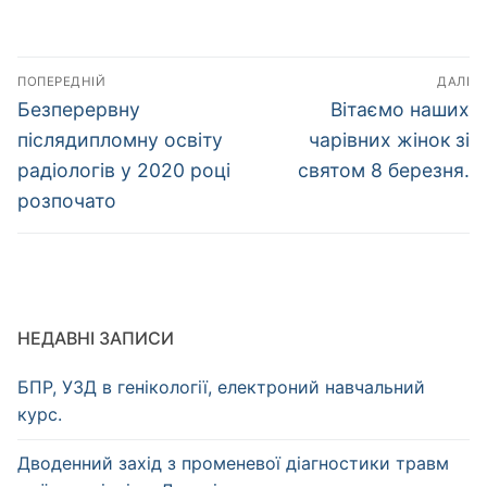
Навігація
ПОПЕРЕДНІЙ
ДАЛІ
записів
Попередній
Наступний
Безперервну
Вітаємо наших
запис:
запис:
післядипломну освіту
чарівних жінок зі
радіологів у 2020 році
святом 8 березня.
розпочато
НЕДАВНІ ЗАПИСИ
БПР, УЗД в генікології, електроний навчальний
курс.
Дводенний захід з променевої діагностики травм