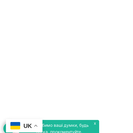
x
UK
Ми любимо ваші думки, будь
ласка, прокоментуйте.