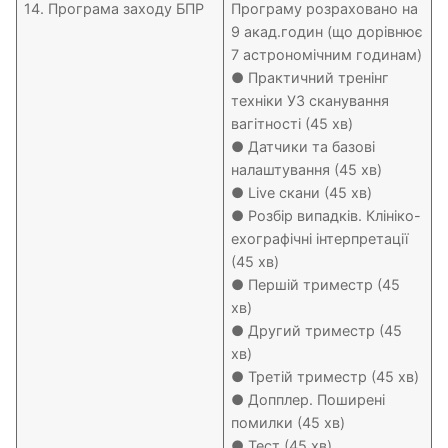
14. Програма заходу БПР
Програму розраховано на
9 акад.годин (що дорівнює
7 астрономічним годинам)
● Практичний тренінг
техніки УЗ сканування
вагітності (45 хв)
● Датчики та базові
налаштування (45 хв)
● Live скани (45 хв)
● Розбір випадків. Клініко-
ехографічні інтерпретації
(45 хв)
● Першій триместр (45
хв)
● Другий триместр (45
хв)
● Третій триместр (45 хв)
● Допплер. Поширені
помилки (45 хв)
● Тест (45 хв)