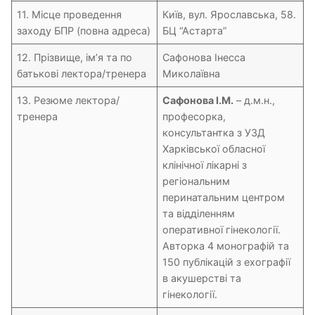
11. Місце проведення
Київ, вул. Ярославська, 58.
заходу БПР (повна адреса)
БЦ “Астарта”
12. Прізвище, ім’я та по
Сафонова Інесса
батькові лектора/тренера
Миколаївна
13. Резюме лектора/
Cафонова І.М.
– д.м.н.,
тренера
професорка,
консультантка з УЗД
Харківської обласної
клінічної лікарні з
регіональним
перинатальним центром
та відділенням
оперативної гінекології.
Авторка 4 монографій та
150 публікацій з ехографії
в акушерстві та
гінекології.