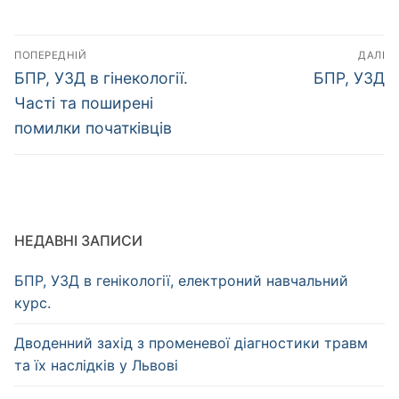
Навігація
ПОПЕРЕДНІЙ
ДАЛІ
записів
Попередній
Наступний
БПР, УЗД в гінекології.
БПР, УЗД
запис:
запис:
Часті та поширені
помилки початківців
НЕДАВНІ ЗАПИСИ
БПР, УЗД в генікології, електроний навчальний
курс.
Дводенний захід з променевої діагностики травм
та їх наслідків у Львові