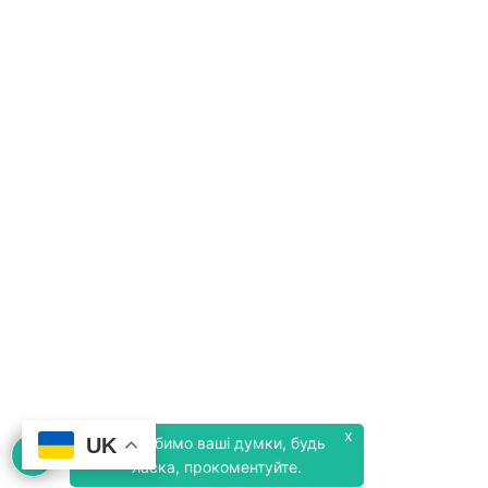
x
UK
Ми любимо ваші думки, будь
ласка, прокоментуйте.