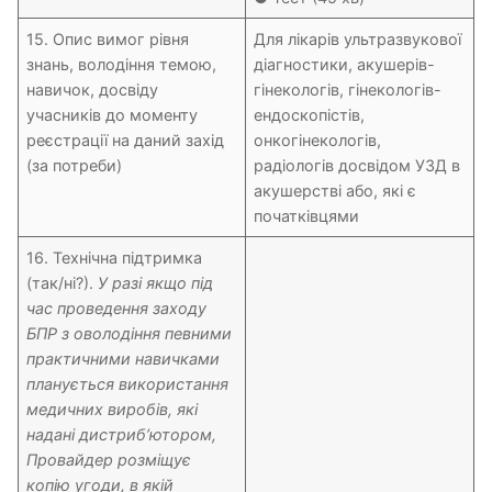
15. Опис вимог рівня
Для лікарів ультразвукової
знань, володіння темою,
діагностики, акушерів-
навичок, досвіду
гінекологів, гінекологів-
учасників до моменту
ендоскопістів,
реєстрації на даний захід
онкогінекологів,
(за потреби)
радіологів досвідом УЗД в
акушерстві або, які є
початківцями
16. Технічна підтримка
(так/ні?).
У разі якщо під
час проведення заходу
БПР з оволодіння певними
практичними навичками
планується використання
медичних виробів, які
надані дистриб’ютором,
Провайдер розміщує
копію угоди, в якій