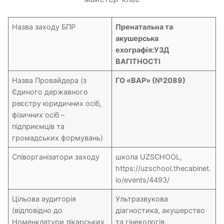
Назва заходу БПР
Пренатальна та
акушерська
ехографія:УЗД
ВАГІТНОСТІ
Назва Провайдера (з
ГО «ВАР» (№2089)
Єдиного державного
реєстру юридичних осіб,
фізичних осіб –
підприємців та
громадських формувань)
Співорганізатори заходу
школа UZSCHOOL,
https://uzschool.thecabinet.
io/events/4493/
Цільова аудиторія
Ультразвукова
(відповідно до
діагностика, акушерство
Номенклатури лікарських
та гінекологія,