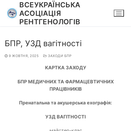
Перейти
ВСЕУКРАЇНСЬКА
до
АСОЦІАЦІЯ
вмісту
РЕНТГЕНОЛОГІВ
БПР, УЗД вагітності
9 ЖОВТНЯ, 2025
ЗАХОДИ БПР
КАРТКА ЗАХОДУ
БПР МЕДИЧНИХ ТА ФАРМАЦЕВТИЧНИХ
ПРАЦІВНИКІВ
Пренатальна та акушерська ехографія:
УЗД ВАГІТНОСТІ
майстер-клас