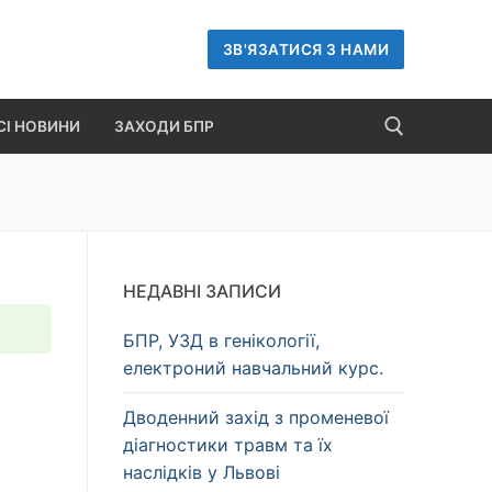
ЗВ'ЯЗАТИСЯ З НАМИ
СІ НОВИНИ
ЗАХОДИ БПР
Пошук:
НЕДАВНІ ЗАПИСИ
БПР, УЗД в генікології,
електроний навчальний курс.
Дводенний захід з променевої
діагностики травм та їх
наслідків у Львові